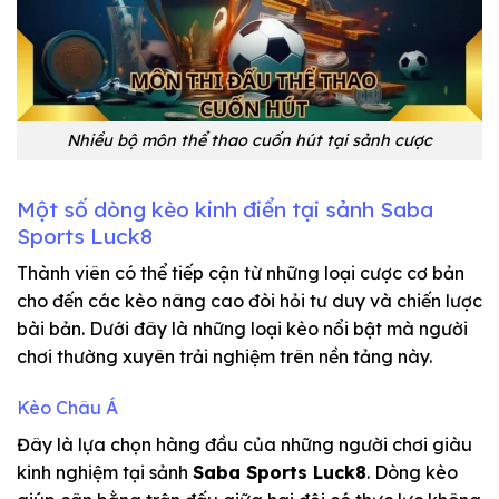
Nhiều bộ môn thể thao cuốn hút tại sảnh cược
Một số dòng kèo kinh điển tại sảnh Saba
Sports Luck8
Thành viên có thể tiếp cận từ những loại cược cơ bản
cho đến các kèo nâng cao đòi hỏi tư duy và chiến lược
bài bản. Dưới đây là những loại kèo nổi bật mà người
chơi thường xuyên trải nghiệm trên nền tảng này.
Kèo Châu Á
Đây là lựa chọn hàng đầu của những người chơi giàu
kinh nghiệm tại sảnh
Saba Sports Luck8
. Dòng kèo