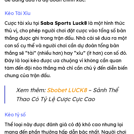
Kèo Tài Xỉu
Cược tài xỉu tại
Saba Sports Luck8
là một hình thức
thú vị, cho phép người chơi đặt cược vào tổng số bàn
thắng được ghi trong trận đấu. Nhà cái sẽ đưa ra một
con số cụ thể và người chơi cần dự đoán tổng bàn
thắng sẽ “tài” (nhiều hơn) hay “xỉu” (ít hơn) con số đó.
Đây là loại kèo được ưa chuộng vì không cần quan
tâm đến đội nào thắng mà chỉ cần chú ý đến diễn biến
chung của trận đấu.
Xem thêm:
Sbobet LUCK8
– Sảnh Thể
Thao Có Tỷ Lệ Cược Cực Cao
Kèo tỷ số
Thể loại này được đánh giá có độ khó cao nhưng lại
mang đến phần thưởng hấp dẫn bậc nhất. Người chơi