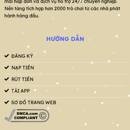
mãi hấp dẫn và dịch vụ hỗ trợ 24/7 chuyên nghiệp.
Nền tảng tích hợp hơn 2000 trò chơi từ các nhà phát
hành hàng đầu.
HƯỚNG DẪN
ĐĂNG KÝ
NẠP TIỀN
RÚT TIỀN
TẢI APP
SƠ ĐỒ TRANG WEB