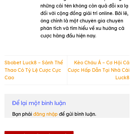
những cái tên không còn quá đỗi xa lạ
đối với cộng đồng giải trí online. Bởi lẽ,
ông chính là một chuyên gia chuyên
phân tích và tìm hiểu về xu hướng cá
cược hàng đầu hiện nay.
Sbobet Luck8 – Sảnh Thể
Kèo Châu Á – Cơ Hội Cá
Thao Có Tỷ Lệ Cược Cực
Cược Hấp Dẫn Tại Nhà Cái
Cao
Luck8
Để lại một bình luận
Bạn phải
đăng nhập
để gửi bình luận.