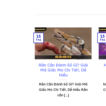
15
13
Th1
Th1
UCK8 – cách
Rắn Cắn Đánh Số Gì? Giải
N
n động tỷ lệ
Mã Giấc Mơ Chi Tiết, Dễ
ận
Hiểu
8 – cách theo
Rắn Cắn Đánh Số Gì? Giải Mã
N
tỷ lệ trận Kèo
Giấc Mơ Chi Tiết, Dễ Hiểu Rắn
C
o [...]
cắn [...]