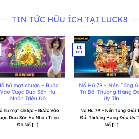
TIN TỨC HỮU ÍCH TẠI LUCK8
11
Th1
ổ hũ mạt chược – Bước
Nổ Hũ 79 – Nền Tảng Gi
Vào Cuộc Đua Săn Hũ
Trí Đổi Thưởng Hàng Đ
Nhận Triệu Đô
Uy Tín
ổ hũ mạt chược – Bước Vào
Nổ Hũ 79 – Nền Tảng Giải T
uộc Đua Săn Hũ Nhận Triệu
Đổi Thưởng Hàng Đầu Uy T
Đô Nổ [...]
Nổ [...]