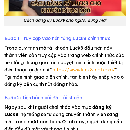
Cách đăng ký Luck8 cho người dùng mới
Bước 1: Truy cập vào nền tảng Luck8 chính thức
Trong quy trình mở tài khoản Luck8 đầu tiên này,
thành viên cần truy cập vào trang web chính thức của
nền tảng thông qua trình duyệt mình tính hoặc thiết bị
điện thoại tại địa chỉ “
https://wwwluck8-net.com/
“.
Tại màn hình giao diện chính, tân binh hãy nhấp vào ô
đăng ký bên cạnh nút đăng nhập.
Bước 2: Tiến hành cài đặt tài khoản
Ngay sau khi người chơi nhấp vào mục
đăng ký
Luck8
, hệ thống sẽ tự động chuyển thành viên sang
một trang mới hoàn toàn. Ở tab này, người dùng cần
điền đầy đủ một vài thông tin như: