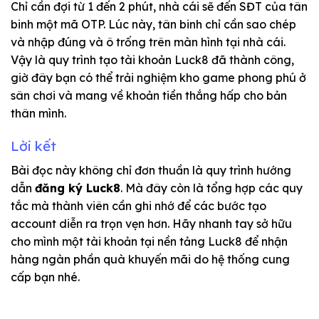
Chỉ cần đợi từ 1 đến 2 phút, nhà cái sẽ đến SĐT của tân
binh một mã OTP. Lúc này, tân binh chỉ cần sao chép
và nhập đúng và ô trống trên màn hình tại nhà cái.
Vậy là quy trình tạo tài khoản Luck8 đã thành công,
giờ đây bạn có thể trải nghiệm kho game phong phú ở
sân chơi và mang về khoản tiền thắng hấp cho bản
thân mình.
Lời kết
Bài đọc này không chỉ đơn thuần là quy trình hướng
dẫn
đăng ký Luck8
. Mà đây còn là tổng hợp các quy
tắc mà thành viên cần ghi nhớ để các bước tạo
account diễn ra trọn vẹn hơn. Hãy nhanh tay sở hữu
cho mình một tài khoản tại nền tảng Luck8 để nhận
hàng ngàn phần quà khuyến mãi do hệ thống cung
cấp bạn nhé.