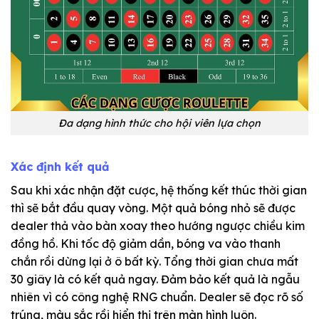
Đa dạng hình thức cho hội viên lựa chọn
Xác định kết quả
Sau khi xác nhận đặt cược, hệ thống kết thúc thời gian
thì sẽ bắt đầu quay vòng. Một quả bóng nhỏ sẽ được
dealer thả vào bàn xoay theo hướng ngược chiều kim
đồng hồ. Khi tốc độ giảm dần, bóng va vào thanh
chắn rồi dừng lại ở ô bất kỳ. Tổng thời gian chưa mất
30 giây là có kết quả ngay. Đảm bảo kết quả là ngẫu
nhiên vì có công nghệ RNG chuẩn. Dealer sẽ đọc rõ số
trúng, màu sắc rồi hiển thị trên màn hình luôn.