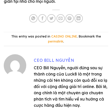
giãn tại nhà cho mọi người.
This entry was posted in
CASINO ONLINE
. Bookmark the
permalink
.
CEO BILL NGUYỄN
CEO Bill Nguyễn, người đứng sau sự
thành công của Luck8 là một trong
những cái tên không còn quá đỗi xa lạ
đối với cộng đồng giải trí online. Bởi lẽ,
ông chính là một chuyên gia chuyên
phân tích và tìm hiểu về xu hướng cá
cược hàng đầu hiện nay.