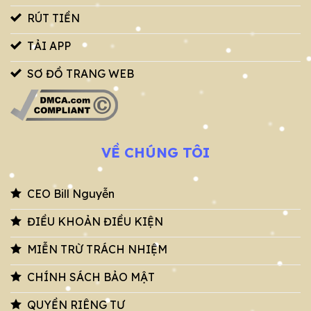
RÚT TIỀN
TẢI APP
SƠ ĐỒ TRANG WEB
VỀ CHÚNG TÔI
CEO Bill Nguyễn
ĐIỀU KHOẢN ĐIỀU KIỆN
MIỄN TRỪ TRÁCH NHIỆM
CHÍNH SÁCH BẢO MẬT
QUYỀN RIÊNG TƯ