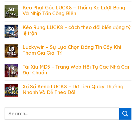
Kèo Phạt Góc LUCK8 – Thống Kê Lượt Bóng
30
Và Nhịp Tấn Công Biên
Th12
Kèo Rung LUCK8 – cách theo dõi biến động tỷ
30
lệ trận
Th12
Luckywin – Sự Lựa Chọn Đáng Tin Cậy Khi
18
Tham Gia Giải Trí
Th12
Tài Xỉu MD5 – Trang Web Hội Tụ Các Nhà Cái
18
Đạt Chuẩn
Th12
Xổ Số Keno LUCK8 – Dữ Liệu Quay Thưởng
08
Nhanh Và Dễ Theo Dõi
Th12