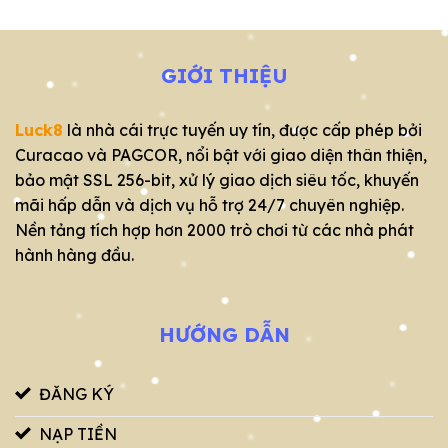
GIỚI THIỆU
Luck8
là nhà cái trực tuyến uy tín, được cấp phép bởi
Curacao và PAGCOR, nổi bật với giao diện thân thiện,
bảo mật SSL 256-bit, xử lý giao dịch siêu tốc, khuyến
mãi hấp dẫn và dịch vụ hỗ trợ 24/7 chuyên nghiệp.
Nền tảng tích hợp hơn 2000 trò chơi từ các nhà phát
hành hàng đầu.
HƯỚNG DẪN
ĐĂNG KÝ
NẠP TIỀN