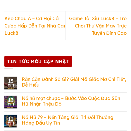
Kèo Châu Á – Cơ Hội Cá
Game Tài Xỉu Luck8 – Trò
Cược Hấp Dẫn Tại Nhà Cái
Chơi Thử Vận May Trực
Luck8
Tuyến Đỉnh Cao
TIN TỨC MỚI CẬP NHẬT
Rắn Cắn Đánh Số Gì? Giải Mã Giấc Mơ Chi Tiết,
15
Dễ Hiểu
Th1
Nổ hũ mạt chược – Bước Vào Cuộc Đua Săn
13
Hũ Nhận Triệu Đô
Th1
Nổ Hũ 79 – Nền Tảng Giải Trí Đổi Thưởng
11
Hàng Đầu Uy Tín
Th1