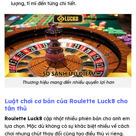
lượng, tỉ mỉ đến từng chi tiết.
Thương hiệu mang đến nhiều quyền lợi hơn
Luật chơi cơ bản của Roulette Luck8 cho
tân thủ
Roulette Luck8
cập nhật nhiều phiên bản cho anh em
lựa chọn. Mặc dù không có sự khác biệt nhiều về cách
chơi nhưng chút thay đổi cũng tạo điều thú vị riêng.