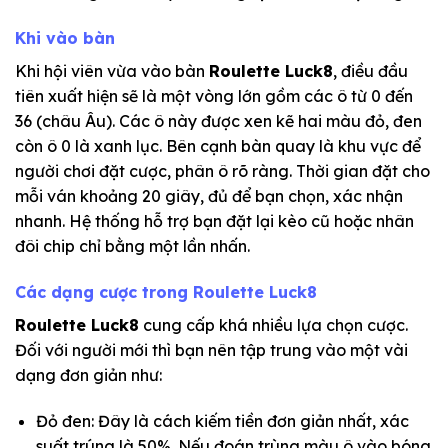
Khi vào bàn
Khi hội viên vừa vào bàn
Roulette Luck8
, điều đầu
tiên xuất hiện sẽ là một vòng lớn gồm các ô từ 0 đến
36 (châu Âu). Các ô này được xen kẽ hai màu đỏ, đen
còn ô 0 là xanh lục. Bên cạnh bàn quay là khu vực để
người chơi đặt cược, phân ô rõ ràng. Thời gian đặt cho
mỗi ván khoảng 20 giây, đủ để bạn chọn, xác nhận
nhanh. Hệ thống hỗ trợ bạn đặt lại kèo cũ hoặc nhân
đôi chip chỉ bằng một lần nhấn.
Các dạng cược trong Roulette Luck8
Roulette Luck8
cung cấp khá nhiều lựa chọn cược.
Đối với người mới thì bạn nên tập trung vào một vài
dạng đơn giản như:
Đỏ đen: Đây là cách kiếm tiền đơn giản nhất, xác
suất trúng là 50%. Nếu đoán trùng màu ô vào bóng