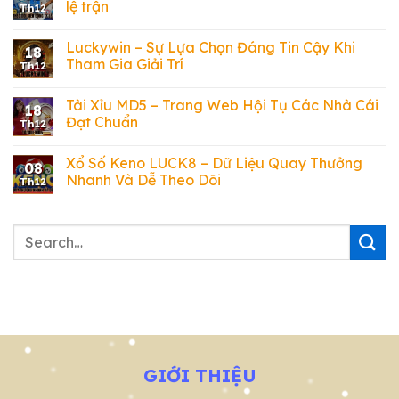
lệ trận
Th12
Luckywin – Sự Lựa Chọn Đáng Tin Cậy Khi
18
Tham Gia Giải Trí
Th12
Tài Xỉu MD5 – Trang Web Hội Tụ Các Nhà Cái
18
Đạt Chuẩn
Th12
Xổ Số Keno LUCK8 – Dữ Liệu Quay Thưởng
08
Nhanh Và Dễ Theo Dõi
Th12
GIỚI THIỆU