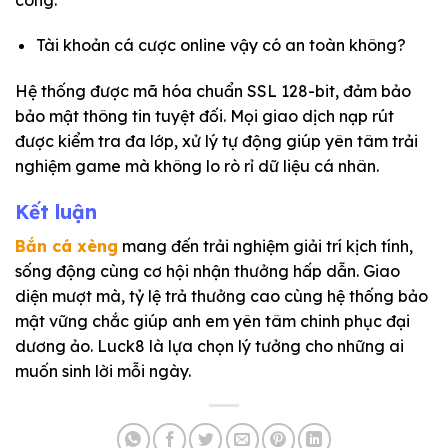
Tài khoản cá cược online vậy có an toàn không?
Hệ thống được mã hóa chuẩn SSL 128-bit, đảm bảo
bảo mật thông tin tuyệt đối. Mọi giao dịch nạp rút
được kiểm tra đa lớp, xử lý tự động giúp yên tâm trải
nghiệm game mà không lo rò rỉ dữ liệu cá nhân.
Kết luận
Bắn cá xèng
mang đến trải nghiệm giải trí kịch tính,
sống động cùng cơ hội nhận thưởng hấp dẫn. Giao
diện mượt mà, tỷ lệ trả thưởng cao cùng hệ thống bảo
mật vững chắc giúp anh em yên tâm chinh phục đại
dương ảo. Luck8 là lựa chọn lý tưởng cho những ai
muốn sinh lời mỗi ngày.