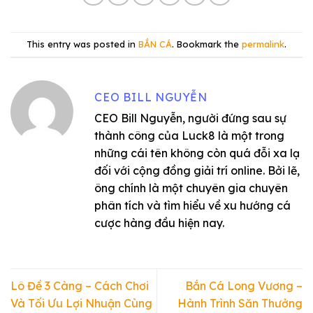
This entry was posted in
BẮN CÁ
. Bookmark the
permalink
.
CEO BILL NGUYỄN
CEO Bill Nguyễn, người đứng sau sự
thành công của Luck8 là một trong
những cái tên không còn quá đỗi xa lạ
đối với cộng đồng giải trí online. Bởi lẽ,
ông chính là một chuyên gia chuyên
phân tích và tìm hiểu về xu hướng cá
cược hàng đầu hiện nay.
Lô Đề 3 Càng – Cách Chơi
Bắn Cá Long Vương –
Và Tối Ưu Lợi Nhuận Cùng
Hành Trình Săn Thưởng