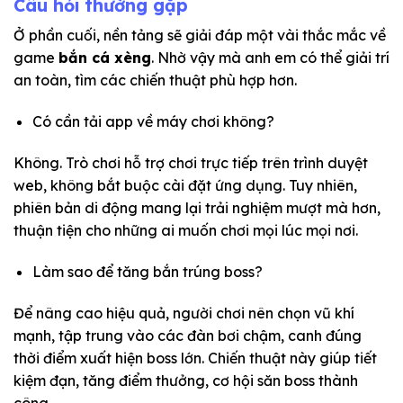
Câu hỏi thường gặp
Ở phần cuối, nền tảng sẽ giải đáp một vài thắc mắc về
game
bắn cá xèng
. Nhờ vậy mà anh em có thể giải trí
an toàn, tìm các chiến thuật phù hợp hơn.
Có cần tải app về máy chơi không?
Không. Trò chơi hỗ trợ chơi trực tiếp trên trình duyệt
web, không bắt buộc cài đặt ứng dụng. Tuy nhiên,
phiên bản di động mang lại trải nghiệm mượt mà hơn,
thuận tiện cho những ai muốn chơi mọi lúc mọi nơi.
Làm sao để tăng bắn trúng boss?
Để nâng cao hiệu quả, người chơi nên chọn vũ khí
mạnh, tập trung vào các đàn bơi chậm, canh đúng
thời điểm xuất hiện boss lớn. Chiến thuật này giúp tiết
kiệm đạn, tăng điểm thưởng, cơ hội săn boss thành
công.