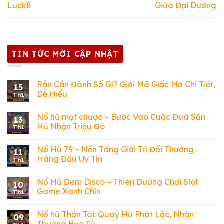
Luck8
Giữa Đại Dương
TIN TỨC MỚI CẬP NHẬT
Rắn Cắn Đánh Số Gì? Giải Mã Giấc Mơ Chi Tiết,
15
Dễ Hiểu
Th1
Nổ hũ mạt chược – Bước Vào Cuộc Đua Săn
13
Hũ Nhận Triệu Đô
Th1
Nổ Hũ 79 – Nền Tảng Giải Trí Đổi Thưởng
11
Hàng Đầu Uy Tín
Th1
Nổ Hũ Đêm Disco – Thiên Đường Chơi Slot
10
Game Xanh Chín
Th1
Nổ hũ Thần Tài: Quay Hũ Phát Lộc, Nhận
09