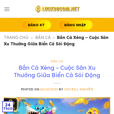
Skip
to
content
ĐĂNG KÝ
ĐĂNG NHẬP
TRANG CHỦ
»
BẮN CÁ
»
Bắn Cá Xèng – Cuộc Săn
Xu Thưởng Giữa Biển Cả Sôi Động
BẮN CÁ
Bắn Cá Xèng – Cuộc Săn Xu
Thưởng Giữa Biển Cả Sôi Động
POSTED ON
24/10/2025
BY
CEO BILL NGUYỄN
24
Th10