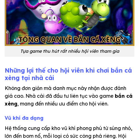
Tựa game thu hút rất nhiều hội viên tham gia
Những lợi thế cho hội viên khi chơi bắn cá
xèng tại nhà cái
Không đơn giản mà danh mục này nhận được đánh
giá cao. Nhà cái đã đầu tư liên tục vào game
bắn cá
xèng
, mang đến nhiều ưu điểm cho hội viên.
Vũ khí đa dạng
Hệ thống cung cấp kho vũ khí phong phú từ súng nhỏ,
lớn đến bom nổ, mỗi loại có sức công phá riêng. Hội